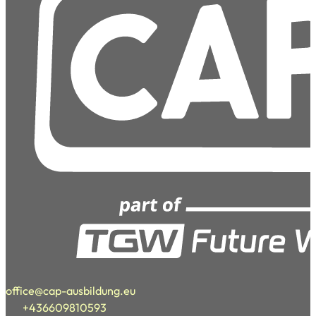
office@cap-ausbildung.eu
+436609810593