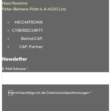
Haus Havanna
Peter-Behrens-Platz 4, A-4020 Linz
MECHATRONIK
CYBERSECURITY
Behind CAP.
CAP. Partner
Newsletter
Section
E-Mail Adresse
*
Hiermit bestätige ich die Datenschutzbestimmungen
*