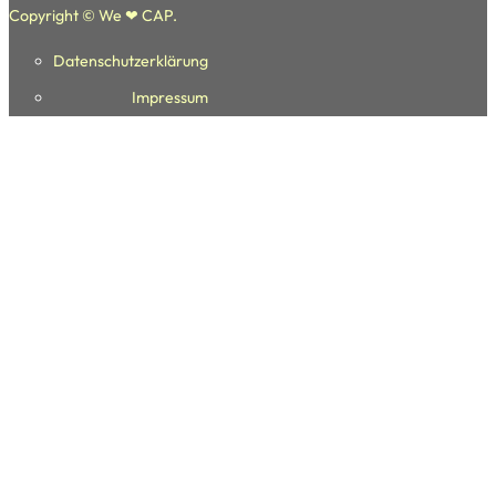
Copyright © We ❤ CAP.
Datenschutzerklärung
Folge uns auf Facebook
Folge uns auf youtube
Folge uns auf Instagram
Impressum