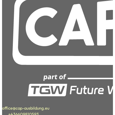
office@cap-ausbildung.eu
+436609810593