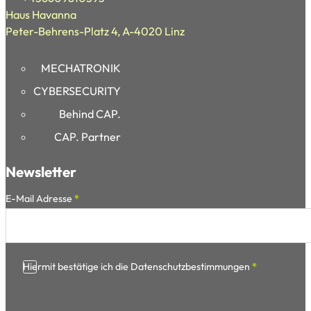
Haus Havanna
Peter-Behrens-Platz 4, A-4020 Linz
MECHATRONIK
CYBERSECURITY
Behind CAP.
CAP. Partner
Newsletter
Section
E-Mail Adresse
*
Hiermit bestätige ich die Datenschutzbestimmungen
*