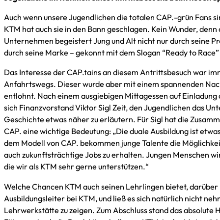
Auch wenn unsere Jugendlichen die totalen CAP.-grün Fans s
KTM hat auch sie in den Bann geschlagen. Kein Wunder, denn
Unternehmen begeistert Jung und Alt nicht nur durch seine Pr
durch seine Marke – gekonnt mit dem Slogan “Ready to Race”
Das Interesse der CAP.tains an diesem Antrittsbesuch war imm
Anfahrtswegs. Dieser wurde aber mit einem spannenden Na
entlohnt. Nach einem ausgiebigen Mittagessen auf Einladun
sich Finanzvorstand Viktor Sigl Zeit, den Jugendlichen das U
Geschichte etwas näher zu erläutern. Für Sigl hat die Zusa
CAP. eine wichtige Bedeutung: „Die duale Ausbildung ist etwa
dem Modell von CAP. bekommen junge Talente die Möglichkei
auch zukunftsträchtige Jobs zu erhalten. Jungen Menschen wi
die wir als KTM sehr gerne unterstützen.“
Welche Chancen KTM auch seinen Lehrlingen bietet, darüber 
Ausbildungsleiter bei KTM, und ließ es sich natürlich nicht ne
Lehrwerkstätte zu zeigen. Zum Abschluss stand das absolute 