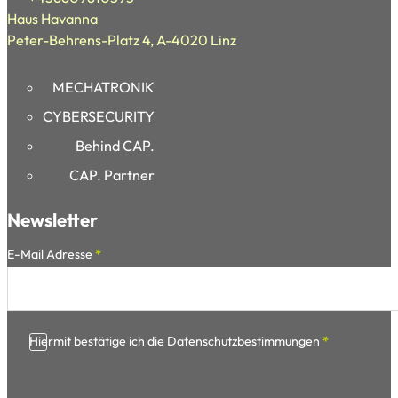
Haus Havanna
Peter-Behrens-Platz 4, A-4020 Linz
MECHATRONIK
CYBERSECURITY
Behind CAP.
CAP. Partner
Newsletter
Section
E-Mail Adresse
*
Hiermit bestätige ich die Datenschutzbestimmungen
*