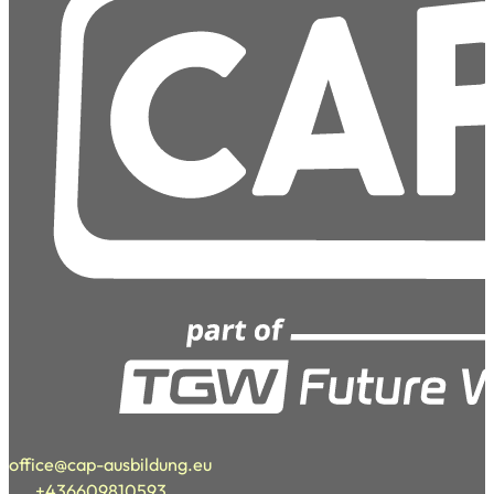
office@cap-ausbildung.eu
+436609810593