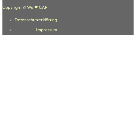
Copyright © We ❤ CAP.
Datenschutzerklärung
Folge uns auf Facebook
Folge uns auf youtube
Folge uns auf Instagram
Impressum