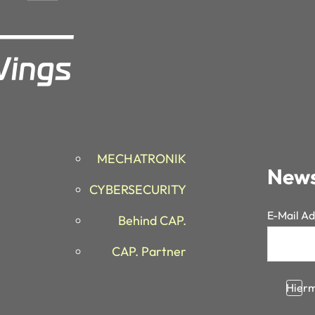
MECHATRONIK
News
CYBERSECURITY
E-Mail Ad
Section
Behind CAP.
CAP. Partner
Hierm