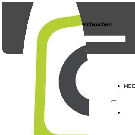
Seite durchsuchen
FAQs
News
Suchen
×
MEC