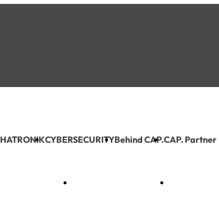
HATRONIK
CYBERSECURITY
Behind CAP.
CAP. Partner
MECHATRONIK
CYBERSECURITY
Behind C