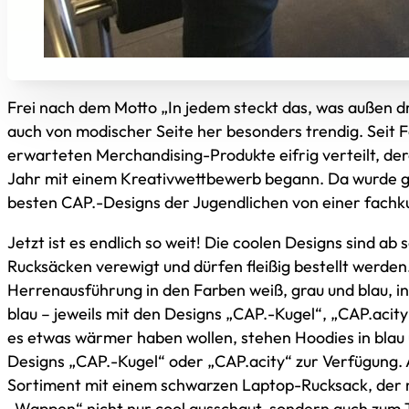
Frei nach dem Motto „In jedem steckt das, was außen dra
auch von modischer Seite her besonders trendig. Seit 
erwarteten Merchandising-Produkte eifrig verteilt, de
Jahr mit einem Kreativwettbewerb begann. Da wurde ge
besten CAP.-Designs der Jugendlichen von einer fachk
Jetzt ist es endlich so weit! Die coolen Designs sind ab 
Rucksäcken verewigt und dürfen fleißig bestellt werden. 
Herrenausführung in den Farben weiß, grau und blau, i
blau – jeweils mit den Designs „CAP.-Kugel“, „CAP.acity
es etwas wärmer haben wollen, stehen Hoodies in blau 
Designs „CAP.-Kugel“ oder „CAP.acity“ zur Verfügung.
Sortiment mit einem schwarzen Laptop-Rucksack, der m
„Wappen“ nicht nur cool ausschaut, sondern auch zum Tr