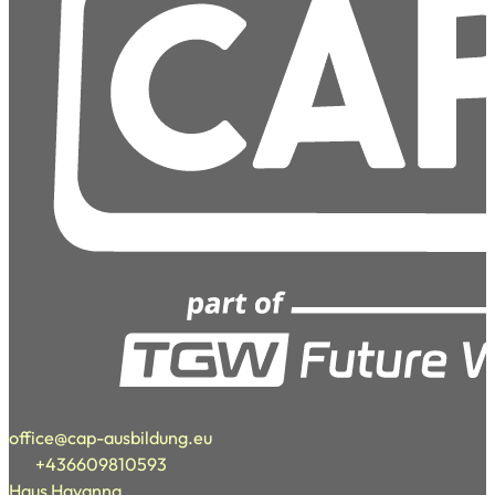
office@cap-ausbildung.eu
+436609810593
Haus Havanna