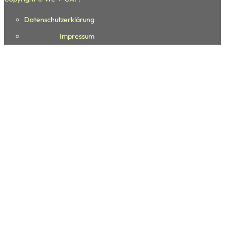
Datenschutzerklärung
Folge uns auf Facebook
Folge uns auf youtube
Folge uns auf Instagram
Impressum