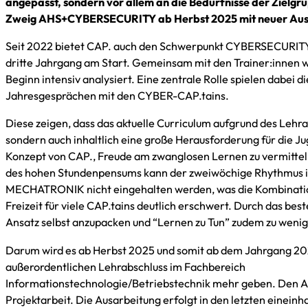
angepasst, sondern vor allem an die Bedürfnisse der Zielgr
Zweig AHS+CYBERSECURITY ab Herbst 2025 mit neuer Ausr
Seit 2022 bietet CAP. auch den Schwerpunkt CYBERSECURITY a
dritte Jahrgang am Start. Gemeinsam mit den Trainer:innen w
Beginn intensiv analysiert. Eine zentrale Rolle spielen dabei d
Jahresgesprächen mit den CYBER-CAP.tains.
Diese zeigen, dass das aktuelle Curriculum aufgrund des Lehrab
sondern auch inhaltlich eine große Herausforderung für die J
Konzept von CAP., Freude am zwanglosen Lernen zu vermittel
des hohen Stundenpensums kann der zweiwöchige Rhythmus i
MECHATRONIK nicht eingehalten werden, was die Kombination
Freizeit für viele CAP.tains deutlich erschwert. Durch das be
Ansatz selbst anzupacken und “Lernen zu Tun” zudem zu wenig 
Darum wird es ab Herbst 2025 und somit ab dem Jahrgang 2
außerordentlichen Lehrabschluss im Fachbereich
Informationstechnologie/Betriebstechnik mehr geben. Den Abs
Projektarbeit. Die Ausarbeitung erfolgt in den letzten einein