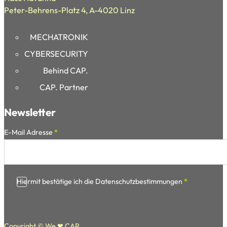
Peter-Behrens-Platz 4, A-4020 Linz
MECHATRONIK
CYBERSECURITY
Behind CAP.
CAP. Partner
Newsletter
Section
E-Mail Adresse
*
Hiermit bestätige ich die Datenschutzbestimmungen
*
Copyright © We ❤ CAP.