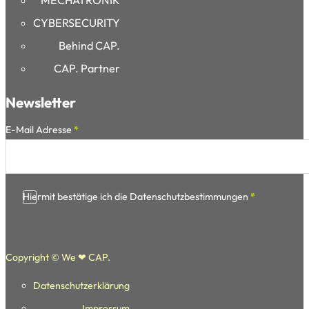
CYBERSECURITY
Behind CAP.
CAP. Partner
Newsletter
Section
E-Mail Adresse
*
Hiermit bestätige ich die Datenschutzbestimmungen
*
Copyright © We ❤ CAP.
Datenschutzerklärung
Folge uns auf Facebook
Folge uns auf youtube
Folge uns auf Instagram
Impressum