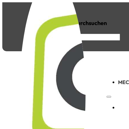
Seite durchsuchen
FAQs
News
Suchen
×
MEC