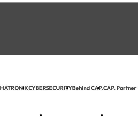
HATRONIK
CYBERSECURITY
Behind CAP.
CAP. Partner
MECHATRONIK
CYBERSECURITY
Behind C