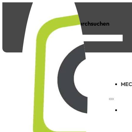
Seite durchsuchen
FAQs
News
Suchen
×
MEC