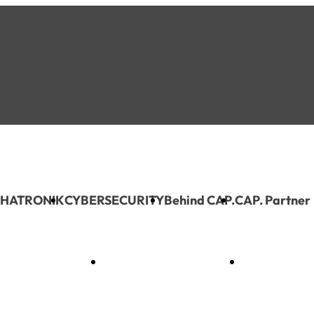
HATRONIK
CYBERSECURITY
Behind CAP.
CAP. Partner
MECHATRONIK
CYBERSECURITY
Behind C