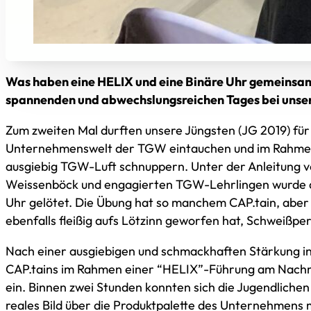
Was haben eine HELIX und eine Binäre Uhr gemeinsam
spannenden und abwechslungsreichen Tages bei un
Zum zweiten Mal durften unsere Jüngsten (JG 2019) für 
Unternehmenswelt der TGW eintauchen und im Rahmen 
ausgiebig TGW-Luft schnuppern. Unter der Anleitung v
Weissenböck und engagierten TGW-Lehrlingen wurde am
Uhr gelötet. Die Übung hat so manchem CAP.tain, aber
ebenfalls fleißig aufs Lötzinn geworfen hat, Schweißper
Nach einer ausgiebigen und schmackhaften Stärkung i
CAP.tains im Rahmen einer “HELIX”-Führung am Nachmi
ein. Binnen zwei Stunden konnten sich die Jugendlichen
reales Bild über die Produktpalette des Unternehmens